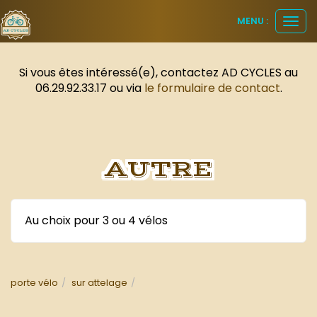
Panneau de gestion des cookies
MENU :
Ouvr
le
men
Si vous êtes intéressé(e), contactez AD CYCLES au
06.29.92.33.17 ou via
le formulaire de contact
.
AUTRE
Au choix pour 3 ou 4 vélos
porte vélo
sur attelage