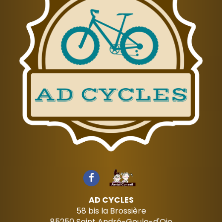
AD CYCLES
58 bis la Brossière
85250
Saint André-Goule-d'Oie