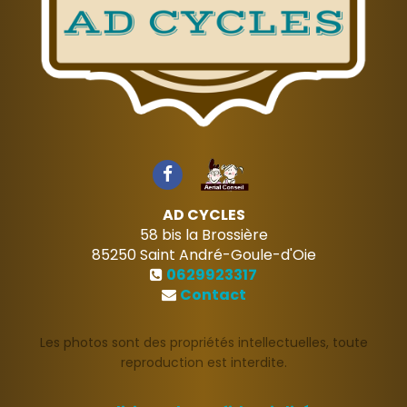
AD CYCLES
58 bis la Brossière
85250
Saint André-Goule-d'Oie
0629923317
Contact
Les photos sont des propriétés intellectuelles, toute
reproduction est interdite.