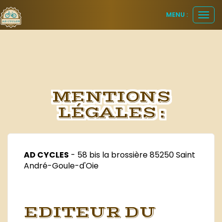
Panneau de gestion des cookies
MENU :
Ouvr
le
men
MENTIONS
LÉGALES :
AD CYCLES
- 58 bis la brossière 85250 Saint
André-Goule-d'Oie
EDITEUR DU