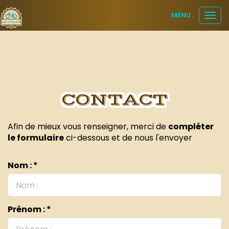
Panneau de gestion des cookies
MENU :
Ouvr
le
men
CONTACT
Afin de mieux vous renseigner, merci de
compléter
le formulaire
ci-dessous et de nous l'envoyer
Nom : *
Prénom : *